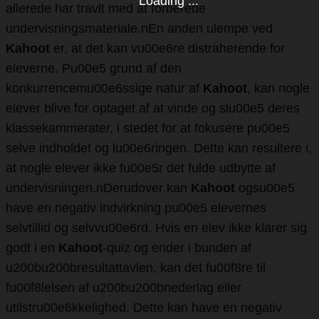
Loading ...
allerede har travlt med at forberede
undervisningsmateriale.nEn anden ulempe ved
Kahoot
er, at det kan vu00e6re distraherende for
eleverne. Pu00e5 grund af den
konkurrencemu00e6ssige natur af
Kahoot
, kan nogle
elever blive for optaget af at vinde og slu00e5 deres
klassekammerater, i stedet for at fokusere pu00e5
selve indholdet og lu00e6ringen. Dette kan resultere i,
at nogle elever ikke fu00e5r det fulde udbytte af
undervisningen.nDerudover kan
Kahoot
ogsu00e5
have en negativ indvirkning pu00e5 elevernes
selvtillid og selvvu00e6rd. Hvis en elev ikke klarer sig
godt i en
Kahoot
-quiz og ender i bunden af
u200bu200bresultattavlen, kan det fu00f8re til
fu00f8lelsen af u200bu200bnederlag eller
utilstru00e6kkelighed. Dette kan have en negativ