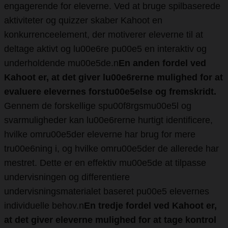
engagerende for eleverne. Ved at bruge spilbaserede
aktiviteter og quizzer skaber Kahoot en
konkurrenceelement, der motiverer eleverne til at
deltage aktivt og lu00e6re pu00e5 en interaktiv og
underholdende mu00e5de.n
En anden fordel ved
Kahoot er, at det giver lu00e6rerne mulighed for at
evaluere elevernes forstu00e5else og fremskridt.
Gennem de forskellige spu00f8rgsmu00e5l og
svarmuligheder kan lu00e6rerne hurtigt identificere,
hvilke omru00e5der eleverne har brug for mere
tru00e6ning i, og hvilke omru00e5der de allerede har
mestret. Dette er en effektiv mu00e5de at tilpasse
undervisningen og differentiere
undervisningsmaterialet baseret pu00e5 elevernes
individuelle behov.n
En tredje fordel ved Kahoot er,
at det giver eleverne mulighed for at tage kontrol