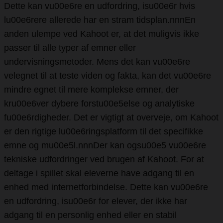
Dette kan vu00e6re en udfordring, isu00e6r hvis
lu00e6rere allerede har en stram tidsplan.nnnEn
anden ulempe ved Kahoot er, at det muligvis ikke
passer til alle typer af emner eller
undervisningsmetoder. Mens det kan vu00e6re
velegnet til at teste viden og fakta, kan det vu00e6re
mindre egnet til mere komplekse emner, der
kru00e6ver dybere forstu00e5else og analytiske
fu00e6rdigheder. Det er vigtigt at overveje, om Kahoot
er den rigtige lu00e6ringsplatform til det specifikke
emne og mu00e5l.nnnDer kan ogsu00e5 vu00e6re
tekniske udfordringer ved brugen af Kahoot. For at
deltage i spillet skal eleverne have adgang til en
enhed med internetforbindelse. Dette kan vu00e6re
en udfordring, isu00e6r for elever, der ikke har
adgang til en personlig enhed eller en stabil