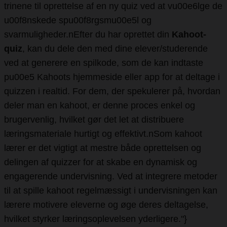
trinene til oprettelse af en ny quiz ved at vu00e6lge de
u00f8nskede spu00f8rgsmu00e5l og
svarmuligheder.nEfter du har oprettet din
Kahoot-
quiz
, kan du dele den med dine elever/studerende
ved at generere en spilkode, som de kan indtaste
pu00e5 Kahoots hjemmeside eller app for at deltage i
quizzen i realtid. For dem, der spekulerer på, hvordan
deler man en kahoot, er denne proces enkel og
brugervenlig, hvilket gør det let at distribuere
læringsmateriale hurtigt og effektivt.nSom kahoot
lærer er det vigtigt at mestre både oprettelsen og
delingen af quizzer for at skabe en dynamisk og
engagerende undervisning. Ved at integrere metoder
til at spille kahoot regelmæssigt i undervisningen kan
lærere motivere eleverne og øge deres deltagelse,
hvilket styrker læringsoplevelsen yderligere."}