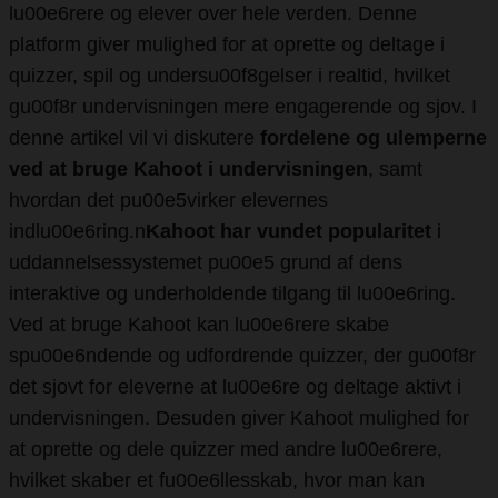
lu00e6rere og elever over hele verden. Denne
platform giver mulighed for at oprette og deltage i
quizzer, spil og undersu00f8gelser i realtid, hvilket
gu00f8r undervisningen mere engagerende og sjov. I
denne artikel vil vi diskutere
fordelene og ulemperne
ved at bruge Kahoot i undervisningen
, samt
hvordan det pu00e5virker elevernes
indlu00e6ring.n
Kahoot har vundet popularitet
i
uddannelsessystemet pu00e5 grund af dens
interaktive og underholdende tilgang til lu00e6ring.
Ved at bruge Kahoot kan lu00e6rere skabe
spu00e6ndende og udfordrende quizzer, der gu00f8r
det sjovt for eleverne at lu00e6re og deltage aktivt i
undervisningen. Desuden giver Kahoot mulighed for
at oprette og dele quizzer med andre lu00e6rere,
hvilket skaber et fu00e6llesskab, hvor man kan