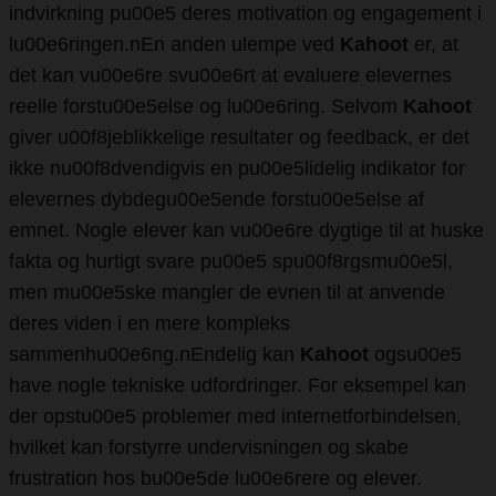
indvirkning pu00e5 deres motivation og engagement i
lu00e6ringen.nEn anden ulempe ved
Kahoot
er, at
det kan vu00e6re svu00e6rt at evaluere elevernes
reelle forstu00e5else og lu00e6ring. Selvom
Kahoot
giver u00f8jeblikkelige resultater og feedback, er det
ikke nu00f8dvendigvis en pu00e5lidelig indikator for
elevernes dybdegu00e5ende forstu00e5else af
emnet. Nogle elever kan vu00e6re dygtige til at huske
fakta og hurtigt svare pu00e5 spu00f8rgsmu00e5l,
men mu00e5ske mangler de evnen til at anvende
deres viden i en mere kompleks
sammenhu00e6ng.nEndelig kan
Kahoot
ogsu00e5
have nogle tekniske udfordringer. For eksempel kan
der opstu00e5 problemer med internetforbindelsen,
hvilket kan forstyrre undervisningen og skabe
frustration hos bu00e5de lu00e6rere og elever.