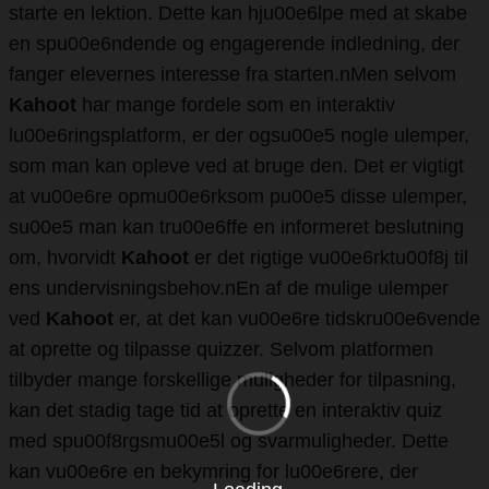
starte en lektion. Dette kan hju00e6lpe med at skabe
en spu00e6ndende og engagerende indledning, der
fanger elevernes interesse fra starten.nMen selvom
Kahoot
har mange fordele som en interaktiv
lu00e6ringsplatform, er der ogsu00e5 nogle ulemper,
som man kan opleve ved at bruge den. Det er vigtigt
at vu00e6re opmu00e6rksom pu00e5 disse ulemper,
su00e5 man kan tru00e6ffe en informeret beslutning
om, hvorvidt
Kahoot
er det rigtige vu00e6rktu00f8j til
ens undervisningsbehov.nEn af de mulige ulemper
ved
Kahoot
er, at det kan vu00e6re tidskru00e6vende
at oprette og tilpasse quizzer. Selvom platformen
tilbyder mange forskellige muligheder for tilpasning,
kan det stadig tage tid at oprette en interaktiv quiz
med spu00f8rgsmu00e5l og svarmuligheder. Dette
kan vu00e6re en bekymring for lu00e6rere, der