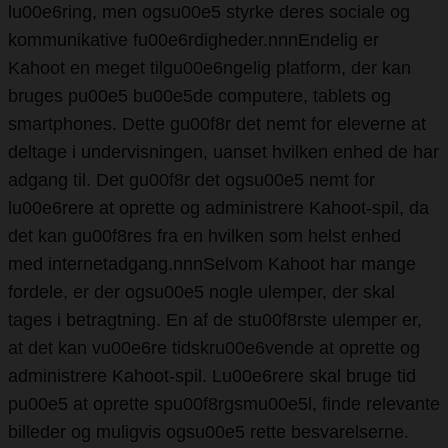
lu00e6ring, men ogsu00e5 styrke deres sociale og
kommunikative fu00e6rdigheder.nnnEndelig er
Kahoot en meget tilgu00e6ngelig platform, der kan
bruges pu00e5 bu00e5de computere, tablets og
smartphones. Dette gu00f8r det nemt for eleverne at
deltage i undervisningen, uanset hvilken enhed de har
adgang til. Det gu00f8r det ogsu00e5 nemt for
lu00e6rere at oprette og administrere Kahoot-spil, da
det kan gu00f8res fra en hvilken som helst enhed
med internetadgang.nnnSelvom Kahoot har mange
fordele, er der ogsu00e5 nogle ulemper, der skal
tages i betragtning. En af de stu00f8rste ulemper er,
at det kan vu00e6re tidskru00e6vende at oprette og
administrere Kahoot-spil. Lu00e6rere skal bruge tid
pu00e5 at oprette spu00f8rgsmu00e5l, finde relevante
billeder og muligvis ogsu00e5 rette besvarelserne.