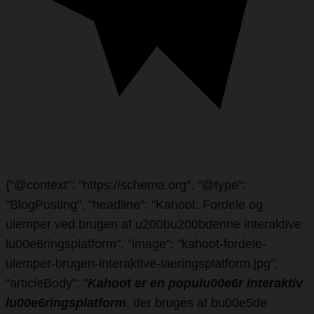
{"@context": "https://schema.org", "@type":
"BlogPosting", "headline": "Kahoot: Fordele og
ulemper ved brugen af u200bu200bdenne interaktive
lu00e6ringsplatform", "image": "kahoot-fordele-
ulemper-brugen-interaktive-laeringsplatform.jpg",
"articleBody": "
Kahoot er en populu00e6r interaktiv
lu00e6ringsplatform
, der bruges af bu00e5de