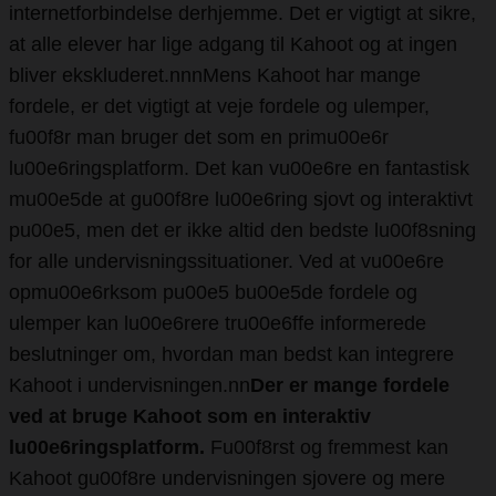
internetforbindelse derhjemme. Det er vigtigt at sikre,
at alle elever har lige adgang til Kahoot og at ingen
bliver ekskluderet.nnnMens Kahoot har mange
fordele, er det vigtigt at veje fordele og ulemper,
fu00f8r man bruger det som en primu00e6r
lu00e6ringsplatform. Det kan vu00e6re en fantastisk
mu00e5de at gu00f8re lu00e6ring sjovt og interaktivt
pu00e5, men det er ikke altid den bedste lu00f8sning
for alle undervisningssituationer. Ved at vu00e6re
opmu00e6rksom pu00e5 bu00e5de fordele og
ulemper kan lu00e6rere tru00e6ffe informerede
beslutninger om, hvordan man bedst kan integrere
Kahoot i undervisningen.nn
Der er mange fordele
ved at bruge Kahoot som en interaktiv
lu00e6ringsplatform.
Fu00f8rst og fremmest kan
Kahoot gu00f8re undervisningen sjovere og mere