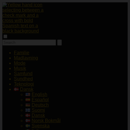
Familie
Madlavning
Mode
Musik
Samfund
Sundhed
Teknologi
Dansk
English
Español
Deutsch
Suomi
Dansk
Norsk Bokmål
Svenska