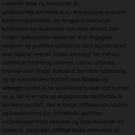
udveksle ideer og ressourcer til
undervisning.nnKahoot er en populu00e6r interaktiv
lu00e6ringsplatform, der bruges af bu00e5de
lu00e6rere og studerende over hele verden. Den
bruger spilbaserede elementer til at engagere
eleverne og gu00f8re lu00e6ring sjovt og interaktivt.
Men ligesom enhver anden teknologi har Kahoot
bu00e5de fordele og ulemper. Lad os udforske,
hvordan man bruger Kahoot til interaktiv lu00e6ring
og se nu00e6rmere pu00e5 dets
fordel
e og
ulemp
er.nnnEn af de stu00f8rste fordele ved Kahoot
er, at det er en sjov og engagerende mu00e5de at
lu00e6re pu00e5. Ved at bruge spilbaserede quizzer
og konkurrencer kan lu00e6rere gu00f8re
lu00e6ringen mere interaktiv og underholdende for
eleverne. Dette kan u00f8ge deres motivation og