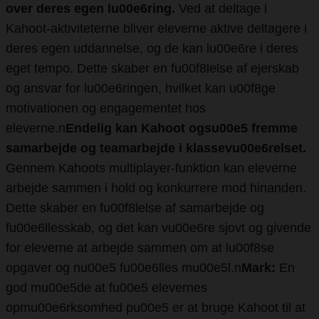
over deres egen lu00e6ring.
Ved at deltage i
Kahoot-aktiviteterne bliver eleverne aktive deltagere i
deres egen uddannelse, og de kan lu00e6re i deres
eget tempo. Dette skaber en fu00f8lelse af ejerskab
og ansvar for lu00e6ringen, hvilket kan u00f8ge
motivationen og engagementet hos
eleverne.n
Endelig kan Kahoot ogsu00e5 fremme
samarbejde og teamarbejde i klassevu00e6relset.
Gennem Kahoots multiplayer-funktion kan eleverne
arbejde sammen i hold og konkurrere mod hinanden.
Dette skaber en fu00f8lelse af samarbejde og
fu00e6llesskab, og det kan vu00e6re sjovt og givende
for eleverne at arbejde sammen om at lu00f8se
opgaver og nu00e5 fu00e6lles mu00e5l.n
Mark:
En
god mu00e5de at fu00e5 elevernes
opmu00e6rksomhed pu00e5 er at bruge Kahoot til at