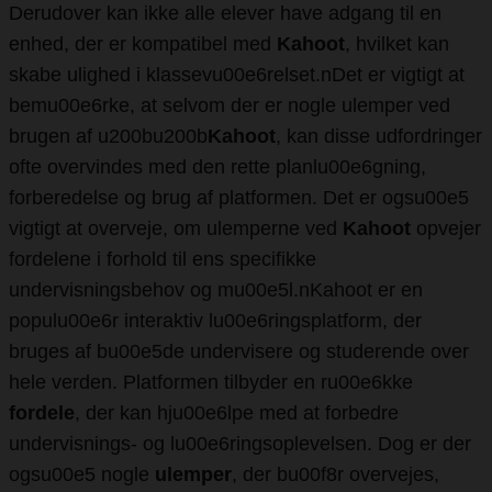
Derudover kan ikke alle elever have adgang til en
enhed, der er kompatibel med
Kahoot
, hvilket kan
skabe ulighed i klassevu00e6relset.nDet er vigtigt at
bemu00e6rke, at selvom der er nogle ulemper ved
brugen af u200bu200b
Kahoot
, kan disse udfordringer
ofte overvindes med den rette planlu00e6gning,
forberedelse og brug af platformen. Det er ogsu00e5
vigtigt at overveje, om ulemperne ved
Kahoot
opvejer
fordelene i forhold til ens specifikke
undervisningsbehov og mu00e5l.nKahoot er en
populu00e6r interaktiv lu00e6ringsplatform, der
bruges af bu00e5de undervisere og studerende over
hele verden. Platformen tilbyder en ru00e6kke
fordele
, der kan hju00e6lpe med at forbedre
undervisnings- og lu00e6ringsoplevelsen. Dog er der
ogsu00e5 nogle
ulemper
, der bu00f8r overvejes,