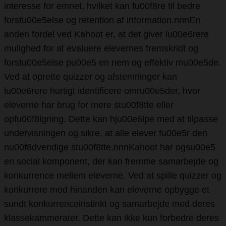
interesse for emnet, hvilket kan fu00f8re til bedre
forstu00e5else og retention af information.nnnEn
anden fordel ved Kahoot er, at det giver lu00e6rere
mulighed for at evaluere elevernes fremskridt og
forstu00e5else pu00e5 en nem og effektiv mu00e5de.
Ved at oprette quizzer og afstemninger kan
lu00e6rere hurtigt identificere omru00e5der, hvor
eleverne har brug for mere stu00f8tte eller
opfu00f8lgning. Dette kan hju00e6lpe med at tilpasse
undervisningen og sikre, at alle elever fu00e5r den
nu00f8dvendige stu00f8tte.nnnKahoot har ogsu00e5
en social komponent, der kan fremme samarbejde og
konkurrence mellem eleverne. Ved at spille quizzer og
konkurrere mod hinanden kan eleverne opbygge et
sundt konkurrenceinstinkt og samarbejde med deres
klassekammerater. Dette kan ikke kun forbedre deres