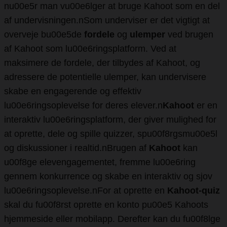
nu00e5r man vu00e6lger at bruge Kahoot som en del
af undervisningen.nSom underviser er det vigtigt at
overveje bu00e5de
fordele
og
ulemper
ved brugen
af Kahoot som lu00e6ringsplatform. Ved at
maksimere de fordele, der tilbydes af Kahoot, og
adressere de potentielle ulemper, kan undervisere
skabe en engagerende og effektiv
lu00e6ringsoplevelse for deres elever.n
Kahoot
er en
interaktiv lu00e6ringsplatform, der giver mulighed for
at oprette, dele og spille quizzer, spu00f8rgsmu00e5l
og diskussioner i realtid.nBrugen af
Kahoot
kan
u00f8ge elevengagementet, fremme lu00e6ring
gennem konkurrence og skabe en interaktiv og sjov
lu00e6ringsoplevelse.nFor at oprette en
Kahoot-quiz
skal du fu00f8rst oprette en konto pu00e5 Kahoots
hjemmeside eller mobilapp. Derefter kan du fu00f8lge