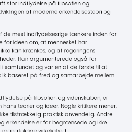
t stor indflydelse på filosofien og
dviklingen af moderne erkendelsesteori og
​​de mest indflydelsesrige tænkere inden for
de for ideen om, at mennesket har
kke kan krænkes, og at regeringens
igheder. Han argumenterede også for
 i samfundet og var en af ​​de første til at
blik baseret på fred og samarbejde mellem
flydelse på filosofien og videnskaben, er
ans teorier og ideer. Nogle kritikere mener,
ikke tilstrækkelig praktisk anvendelig. Andre
g erkendelse er for begrænsede og ikke
 mangfoldige virkelighed.