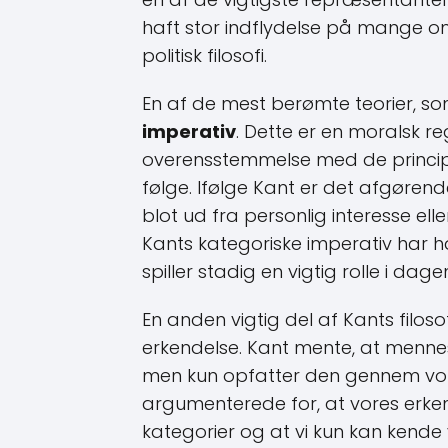
haft stor indflydelse på mange omr
politisk filosofi.
En af de mest berømte teorier, so
imperativ
. Dette er en moralsk re
overensstemmelse med de principp
følge. Ifølge Kant er det afgørend
blot ud fra personlig interesse el
Kants kategoriske imperativ har h
spiller stadig en vigtig rolle i d
En anden vigtig del af Kants filos
erkendelse. Kant mente, at mennes
men kun opfatter den gennem vore
argumenterede for, at vores erken
kategorier og at vi kun kan kend