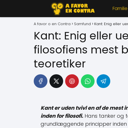
Familie
A favor o en Contra
Samfund
Kant: Enig eller u
Kant: Enig eller 
filosofiens mest 
teoretiker
Kant er uden tvivl en af de mest i
inden for filosofi.
Hans tanker og t
grundlæggende principper inden for