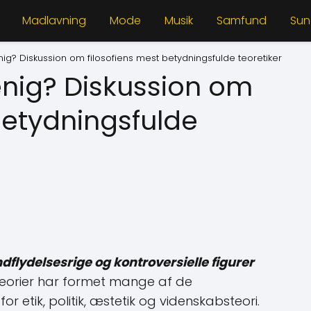
Madlavning
Mode
Musik
Samfund
Su
enig? Diskussion om filosofiens mest betydningsfulde teoretiker
uenig? Diskussion om
betydningsfulde
ndflydelsesrige og kontroversielle figurer
eorier har formet mange af de
 etik, politik, æstetik og videnskabsteori.