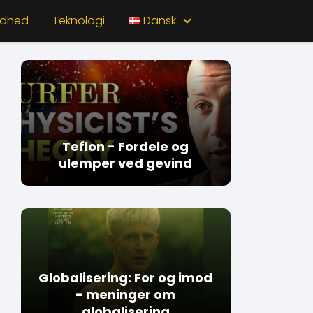
ndhed
Teknologi
Dansk
Teflon - Fordele og
ulemper ved gevind
Globalisering: For og imod
- meninger om
globalisering