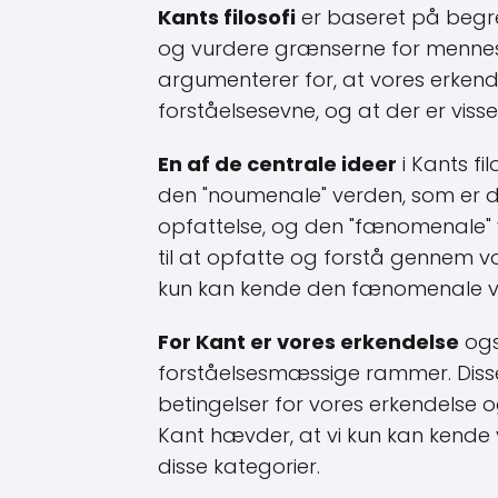
Kants filosofi
er baseret på begreb
og vurdere grænserne for mennesk
argumenterer for, at vores erken
forståelsesevne, og at der er visse
En af de centrale ideer
i Kants fi
den "noumenale" verden, som er de
opfattelse, og den "fænomenale" ve
til at opfatte og forstå gennem vo
kun kan kende den fænomenale v
For Kant er vores erkendelse
ogs
forståelsesmæssige rammer. Disse
betingelser for vores erkendelse o
Kant hævder, at vi kun kan kende
disse kategorier.