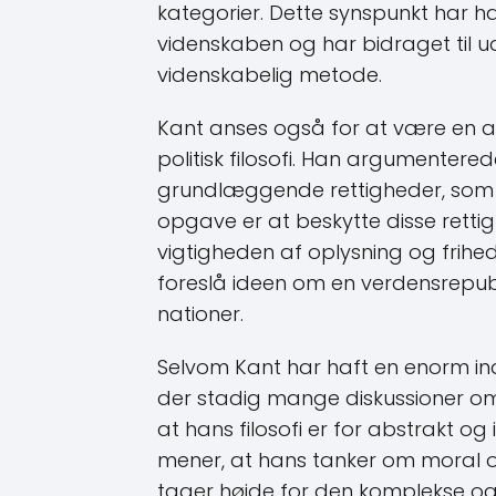
kategorier. Dette synspunkt har haf
videnskaben og har bidraget til u
videnskabelig metode.
Kant anses også for at være en af 
politisk filosofi. Han argumentere
grundlæggende rettigheder, som i
opgave er at beskytte disse rett
vigtigheden af ​​oplysning og frihed
foreslå ideen om en verdensrepu
nationer.
Selvom Kant har haft en enorm ind
der stadig mange diskussioner om h
at hans filosofi er for abstrakt og 
mener, at hans tanker om moral o
tager højde for den komplekse og