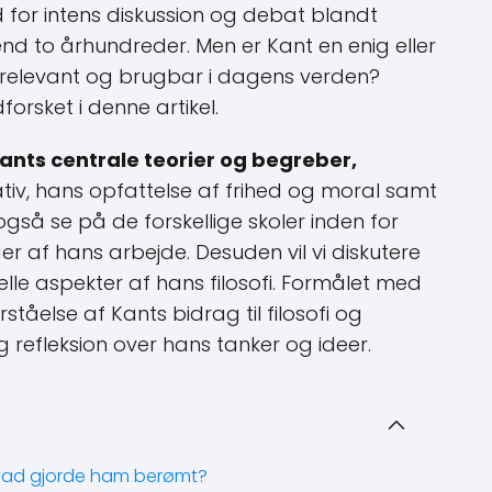
for intens diskussion og debat blandt
end to århundreder. Men er Kant en enig eller
ig relevant og brugbar i dagens verden?
forsket i denne artikel.
 Kants centrale teorier og begreber,
iv, hans opfattelse af frihed og moral samt
 også se på de forskellige skoler inden for
r af hans arbejde. Desuden vil vi diskutere
elle aspekter af hans filosofi. Formålet med
ståelse af Kants bidrag til filosofi og
og refleksion over hans tanker og ideer.
vad gjorde ham berømt?