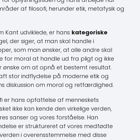
åder af filosofi, herunder etik, metafysik og
m Kant udviklede, er hans
kategoriske
gel, der siger, at man skal handle i
er, som man ønsker, at alle andre skal
e for moral at handle ud fra pligt og ikke
ler ønske om at opnå et bestemt resultat.
aft stor indflydelse på moderne etik og
agens diskussion om moral og retfærdighed.
ofi er hans opfattelse af menneskets
ket ikke kan kende den virkelige verden,
s sanser og vores forståelse. Han
delse er struktureret af vores medfødte
e verden i overensstemmelse med disse