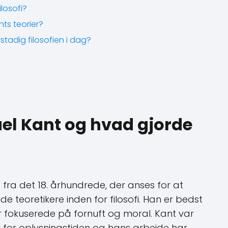
losofi?
nts teorier?
stadig filosofien i dag?
l Kant og hvad gjorde
f fra det 18. århundrede, der anses for at
e teoretikere inden for filosofi. Han er bedst
der fokuserede på fornuft og moral. Kant var
r for oplysningstiden og hans arbejde har