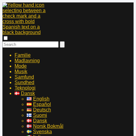
Familie
Madlavning
Mode
Musik
Samfund
Sundhed
Teknologi
Dansk
English
Español
Deutsch
Suomi
Dansk
Norsk Bokmål
Svenska