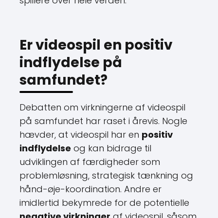
spillere over hele verden.
Er videospil en positiv
indflydelse på
samfundet?
Debatten om virkningerne af videospil
på samfundet har raset i årevis. Nogle
hævder, at videospil har en
positiv
indflydelse
og kan bidrage til
udviklingen af færdigheder som
problemløsning, strategisk tænkning og
hånd-øje-koordination. Andre er
imidlertid bekymrede for de potentielle
negative virkninger
af videospil, såsom