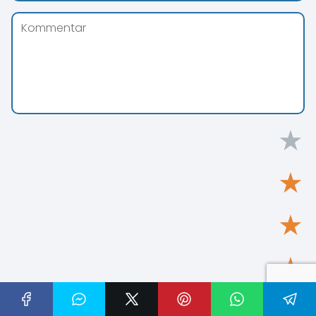
★
★
★
★
★