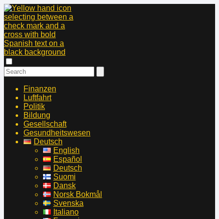
Finanzen
Luftfahrt
Politik
Bildung
Gesellschaft
Gesundheitswesen
Deutsch
English
Español
Deutsch
Suomi
Dansk
Norsk Bokmål
Svenska
Italiano