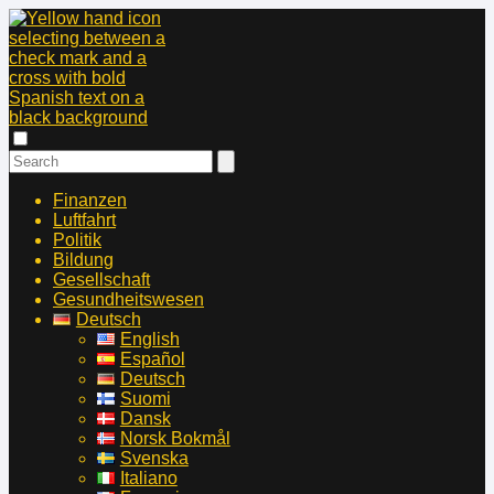
Finanzen
Luftfahrt
Politik
Bildung
Gesellschaft
Gesundheitswesen
Deutsch
English
Español
Deutsch
Suomi
Dansk
Norsk Bokmål
Svenska
Italiano