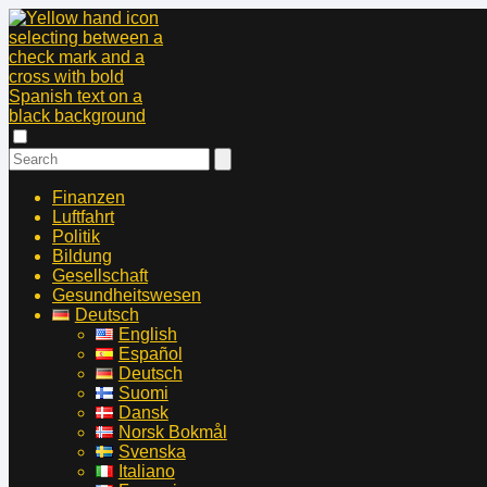
Finanzen
Luftfahrt
Politik
Bildung
Gesellschaft
Gesundheitswesen
Deutsch
English
Español
Deutsch
Suomi
Dansk
Norsk Bokmål
Svenska
Italiano