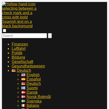
Finanzen
Luftfahrt
Politik
Bildung
Gesellschaft
Gesundheitswesen
Deutsch
English
Español
Deutsch
Suomi
Dansk
Norsk Bokmål
Svenska
Italiano