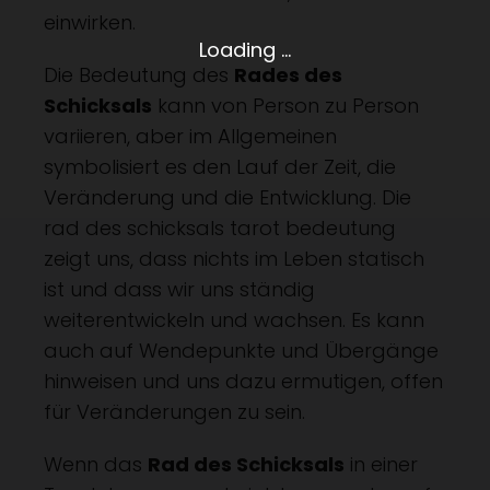
einwirken.
Loading ...
Die Bedeutung des
Rades des
Schicksals
kann von Person zu Person
variieren, aber im Allgemeinen
symbolisiert es den Lauf der Zeit, die
Veränderung und die Entwicklung. Die
rad des schicksals tarot bedeutung
zeigt uns, dass nichts im Leben statisch
ist und dass wir uns ständig
weiterentwickeln und wachsen. Es kann
auch auf Wendepunkte und Übergänge
hinweisen und uns dazu ermutigen, offen
für Veränderungen zu sein.
Wenn das
Rad des Schicksals
in einer