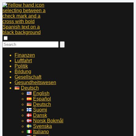
Finanzen
Luftfahrt
Politik
Bildung
Gesellschaft
Gesundheitswesen
Deutsch
English
Español
Deutsch
Suomi
Dansk
Norsk Bokmål
Svenska
Italiano