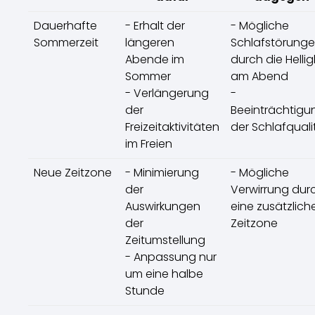
Dauerhafte
- Erhalt der
- Mögliche
Sommerzeit
längeren
Schlafstörung
Abende im
durch die Hellig
Sommer
am Abend
- Verlängerung
-
der
Beeinträchtigu
Freizeitaktivitäten
der Schlafquali
im Freien
Neue Zeitzone
- Minimierung
- Mögliche
der
Verwirrung dur
Auswirkungen
eine zusätzlich
der
Zeitzone
Zeitumstellung
- Anpassung nur
um eine halbe
Stunde