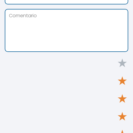
★
★
★
★