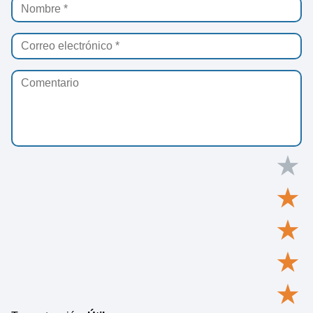
★
★
★
★
★