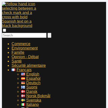
Commerce
Environnement
Famille
Opinion - Débat
Santé
Sécurité alimentaire
Français
English
Español
Deutsch
Suomi
Dansk
Norsk Bokmål
Svenska
Italiano