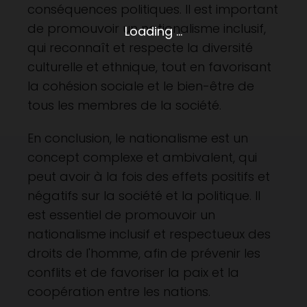
conséquences politiques. Il est important
de promouvoir un nationalisme inclusif,
Loading ...
qui reconnaît et respecte la diversité
culturelle et ethnique, tout en favorisant
la cohésion sociale et le bien-être de
tous les membres de la société.
En conclusion, le nationalisme est un
concept complexe et ambivalent, qui
peut avoir à la fois des effets positifs et
négatifs sur la société et la politique. Il
est essentiel de promouvoir un
nationalisme inclusif et respectueux des
droits de l'homme, afin de prévenir les
conflits et de favoriser la paix et la
coopération entre les nations.