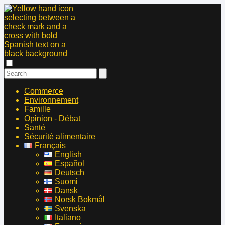
Commerce
Environnement
Famille
Opinion - Débat
Santé
Sécurité alimentaire
Français
English
Español
Deutsch
Suomi
Dansk
Norsk Bokmål
Svenska
Italiano