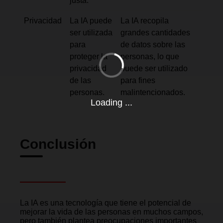
justa.
Privacidad
La IA puede
La IA recopila
ser utilizada
grandes cantidades
para
de datos sobre las
proteger la
personas, lo que
privacidad
puede ser utilizado
de las
para fines
personas.
malintencionados.
Loading ...
Conclusión
La IA es una tecnología que tiene el potencial de
mejorar la vida de las personas en muchos campos,
pero también plantea preocupaciones importantes