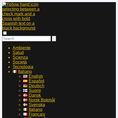
Ambiente
Salud
Scienza
Società
Tecnologia
Italiano
English
Español
Deutsch
Suomi
Dansk
Norsk Bokmål
Svenska
Italiano
Français