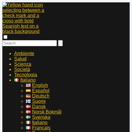
Ambiente
Salud
Scienza
Società
Tecnologia
Italiano
English
Español
Deutsch
Suomi
Dansk
Norsk Bokmål
Svenska
Italiano
Français