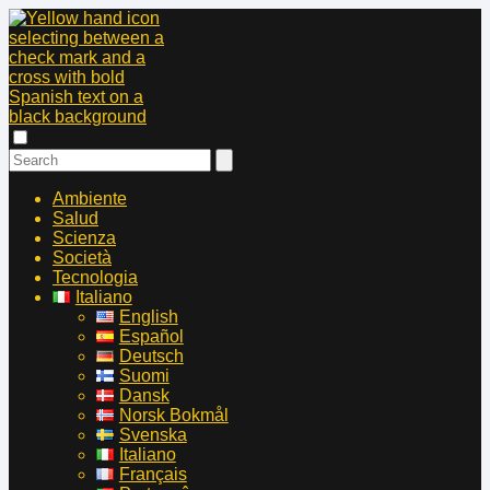
Ambiente
Salud
Scienza
Società
Tecnologia
Italiano
English
Español
Deutsch
Suomi
Dansk
Norsk Bokmål
Svenska
Italiano
Français