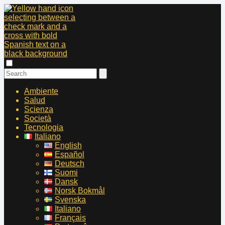
Ambiente
Salud
Scienza
Società
Tecnologia
Italiano
English
Español
Deutsch
Suomi
Dansk
Norsk Bokmål
Svenska
Italiano
Français