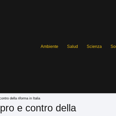
Ambiente
Salud
Scienza
So
ontro della riforma in Italia
pro e contro della