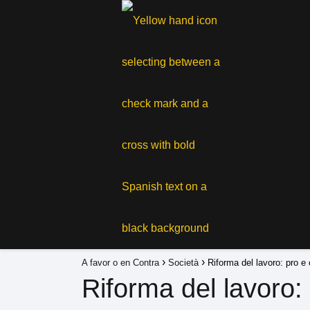
A favor o en Contra
Società
Riforma del lavoro: pro e c
Riforma del lavoro: 