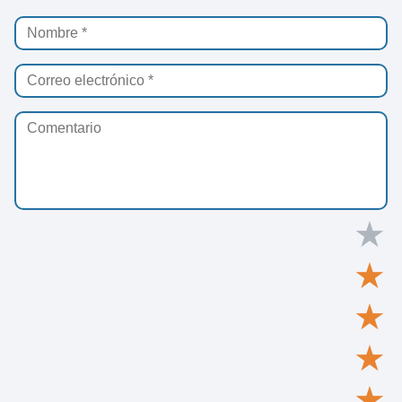
★
★
★
★
★