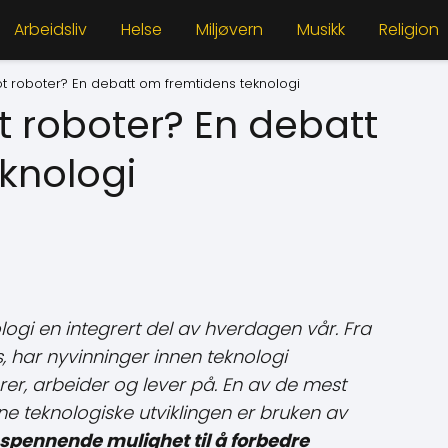
Arbeidsliv
Helse
Miljøvern
Musikk
Religion
mot roboter? En debatt om fremtidens teknologi
ot roboter? En debatt
knologi
ogi en integrert del av hverdagen vår. Fra
ns, har nyvinninger innen teknologi
er, arbeider og lever på. En av de mest
e teknologiske utviklingen er bruken av
spennende mulighet til å forbedre