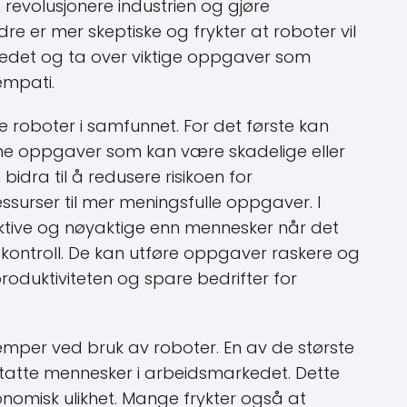
revolusjonere industrien og gjøre
re er mer skeptiske og frykter at roboter vil
edet og ta over viktige oppgaver som
empati.
 roboter i samfunnet. For det første kan
ne oppgaver som kan være skadelige eller
bidra til å redusere risikoen for
essurser til mer meningsfulle oppgaver. I
ektive og nøyaktige enn mennesker når det
skontroll. De kan utføre oppgaver raskere og
roduktiviteten og spare bedrifter for
emper ved bruk av roboter. En av de største
statte mennesker i arbeidsmarkedet. Dette
onomisk ulikhet. Mange frykter også at