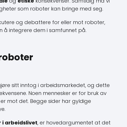
ale
og
etiske
konsekvenser. Samtidig må vi
igheter som roboter kan bringe med seg.
skutere og debattere for eller mot roboter,
en å integrere dem i samfunnet på.
roboter
?
øre sitt inntog i arbeidsmarkedet, og dette
ekvensene. Noen mennesker er for bruk av
 er mot det. Begge sider har gyldige
e.
 i arbeidslivet
, er hovedargumentet at det