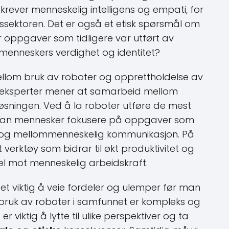
krever menneskelig intelligens og empati, for
sektoren. Det er også et etisk spørsmål om
r oppgaver som tidligere var utført av
menneskers verdighet og identitet?
mellom bruk av roboter og opprettholdelse av
 eksperter mener at samarbeid mellom
sningen. Ved å la roboter utføre de mest
, kan mennesker fokusere på oppgaver som
ng og mellommenneskelig kommunikasjon. På
erktøy som bidrar til økt produktivitet og
ssel mot menneskelig arbeidskraft.
t viktig å veie fordeler og ulemper før man
 bruk av roboter i samfunnet er kompleks og
 viktig å lytte til ulike perspektiver og ta