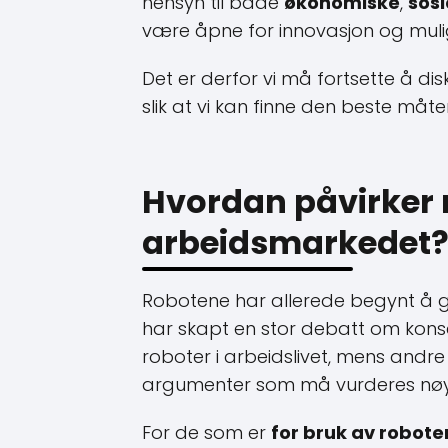
hensyn til både
økonomiske
,
sosi
være åpne for innovasjon og mul
Det er derfor vi må fortsette å di
slik at vi kan finne den beste måt
Hvordan påvirker 
arbeidsmarkedet
Robotene har allerede begynt å gj
har skapt en stor debatt om kons
roboter i arbeidslivet, mens andre
argumenter som må vurderes nøy
For de som er
for bruk av roboter