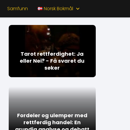
Samfunn
Norsk Bokmål
Tarot rettferdighet: Ja
eller Nei? - Få svaret du
søker
Fordeler og ulemper med
rettferdig handel: En
grundig analyse og debatt