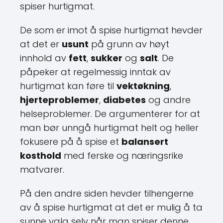
spiser hurtigmat.
De som er imot å spise hurtigmat hevder
at det er
usunt
på grunn av høyt
innhold av
fett
,
sukker
og
salt
. De
påpeker at regelmessig inntak av
hurtigmat kan føre til
vektøkning
,
hjerteproblemer
,
diabetes
og andre
helseproblemer. De argumenterer for at
man bør unngå hurtigmat helt og heller
fokusere på å spise et
balansert
kosthold
med ferske og næringsrike
matvarer.
På den andre siden hevder tilhengerne
av å spise hurtigmat at det er mulig å ta
sunne valg selv når man spiser denne