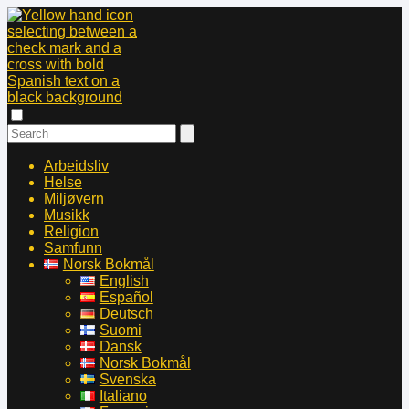
Arbeidsliv
Helse
Miljøvern
Musikk
Religion
Samfunn
Norsk Bokmål
English
Español
Deutsch
Suomi
Dansk
Norsk Bokmål
Svenska
Italiano