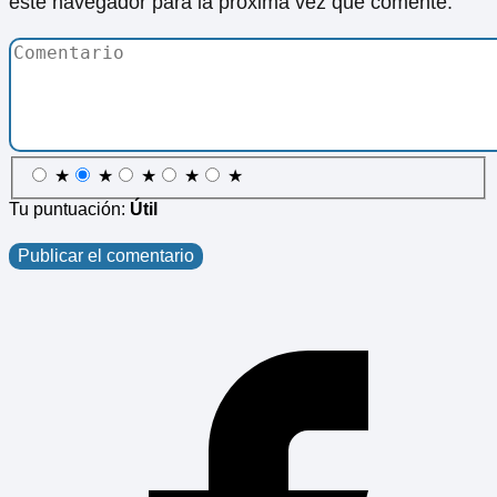
este navegador para la próxima vez que comente.
★
★
★
★
★
Tu puntuación:
Útil