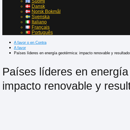
Suomi
Dansk
Norsk Bokmål
Svenska
Italiano
Français
Português
A favor o en Contra
A favor
Países líderes en energía geotérmica: impacto renovable y resultad
Países líderes en energía
impacto renovable y resu