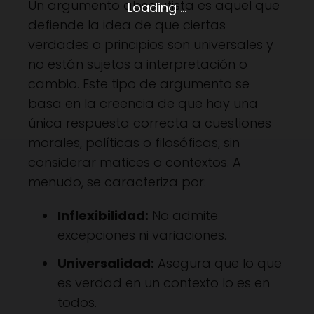
Un argumento absolutista es aquel que
Loading ...
defiende la idea de que ciertas
verdades o principios son universales y
no están sujetos a interpretación o
cambio. Este tipo de argumento se
basa en la creencia de que hay una
única respuesta correcta a cuestiones
morales, políticas o filosóficas, sin
considerar matices o contextos. A
menudo, se caracteriza por:
Inflexibilidad:
No admite
excepciones ni variaciones.
Universalidad:
Asegura que lo que
es verdad en un contexto lo es en
todos.