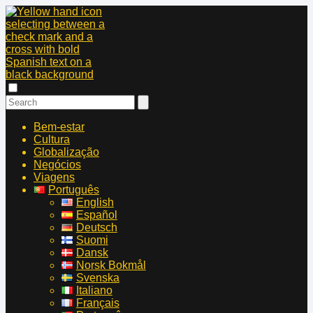
Bem-estar
Cultura
Globalização
Negócios
Viagens
Português
English
Español
Deutsch
Suomi
Dansk
Norsk Bokmål
Svenska
Italiano
Français