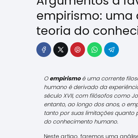
Argumentos a fav
empirismo: uma a
teoria do conhe
O
empirismo
é uma corrente filo
humano é derivado da experiência
século XVII, com filósofos como J
entanto, ao longo dos anos, o empi
tanto por suas limitações quanto
do conhecimento humano.
Neste artigo, faremos uma anális