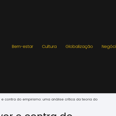
Bem-estar
Cultura
Globalização
Negóc
 e contra do empirismo: uma análise crítica da teoria do