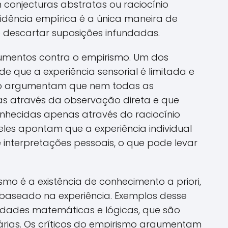
conjecturas abstratas ou raciocínio
vidência empírica é a única maneira de
Loading ...
e descartar suposições infundadas.
umentos contra o empirismo. Um dos
de que a experiência sensorial é limitada e
ismo argumentam que nem todas as
s através da observação direta e que
hecidas apenas através do raciocínio
 eles apontam que a experiência individual
e interpretações pessoais, o que pode levar
mo é a existência de conhecimento a priori,
 baseado na experiência. Exemplos desse
rdades matemáticas e lógicas, que são
árias. Os críticos do empirismo argumentam