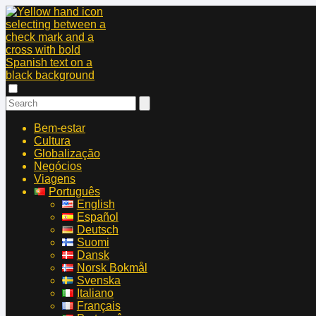
Bem-estar
Cultura
Globalização
Negócios
Viagens
Português
English
Español
Deutsch
Suomi
Dansk
Norsk Bokmål
Svenska
Italiano
Français