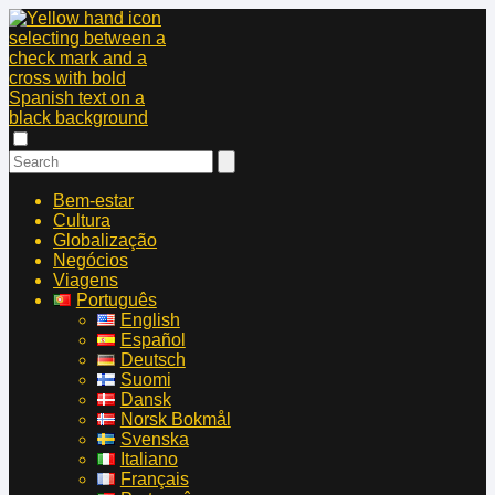
Bem-estar
Cultura
Globalização
Negócios
Viagens
Português
English
Español
Deutsch
Suomi
Dansk
Norsk Bokmål
Svenska
Italiano
Français