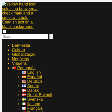
Bem-estar
Cultura
Globalização
Negócios
Viagens
Português
English
Español
Deutsch
Suomi
Dansk
Norsk Bokmål
Svenska
Italiano
Français