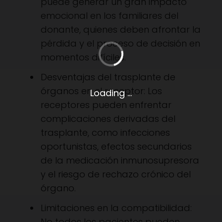
puede generar un gran impacto
emocional en los familiares del
donante, quienes deben afrontar la
pérdida y el proceso de decisión en
momentos difíciles.
Desventajas del trasplante de
órganos en el receptor: Los
Loading ...
receptores pueden enfrentar
complicaciones derivadas del
trasplante, como infecciones
oportunistas, efectos secundarios
de la medicación inmunosupresora
y el riesgo de rechazo crónico del
órgano.
Limitaciones en la compatibilidad:
No todos los pacientes pueden