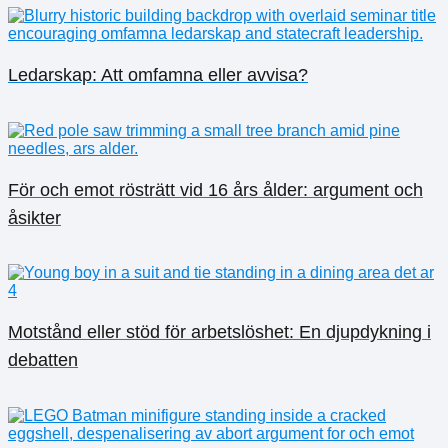
Ledarskap: Att omfamna eller avvisa?
För och emot rösträtt vid 16 års ålder: argument och
åsikter
Motstånd eller stöd för arbetslöshet: En djupdykning i
debatten