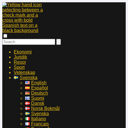
Ekonomi
Juridik
Resor
Sport
Vetenskap
Svenska
English
Español
Deutsch
Suomi
Dansk
Norsk Bokmål
Svenska
Italiano
Français