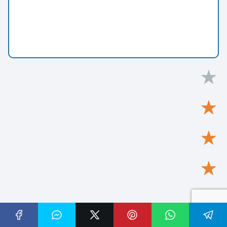
★
★
★
★
★
Your score:
Useful