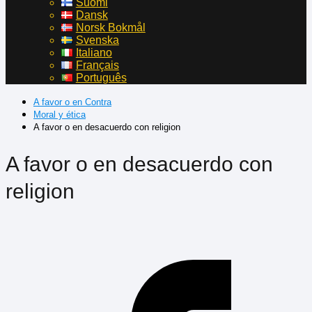
Suomi
Dansk
Norsk Bokmål
Svenska
Italiano
Français
Português
A favor o en Contra
Moral y ética
A favor o en desacuerdo con religion
A favor o en desacuerdo con
religion