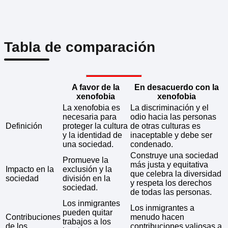
Tabla de comparación
A favor de la
En desacuerdo con la
xenofobia
xenofobia
La xenofobia es
La discriminación y el
necesaria para
odio hacia las personas
Definición
proteger la cultura
de otras culturas es
y la identidad de
inaceptable y debe ser
una sociedad.
condenado.
Construye una sociedad
Promueve la
más justa y equitativa
Impacto en la
exclusión y la
que celebra la diversidad
sociedad
división en la
y respeta los derechos
sociedad.
de todas las personas.
Los inmigrantes
Los inmigrantes a
pueden quitar
Contribuciones
menudo hacen
trabajos a los
de los
contribuciones valiosas a