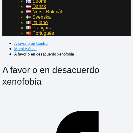
Suomi
Dansk
Norsk Bokmål
Svenska
Italiano
Français
Português
A favor o en Contra
Moral y ética
A favor o en desacuerdo xenofobia
A favor o en desacuerdo
xenofobia