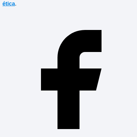
ética
.