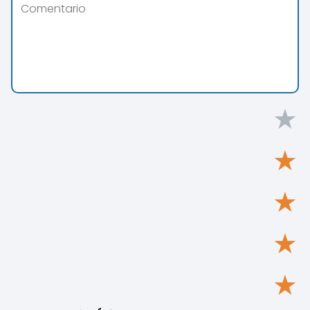
★
★
★
★
★