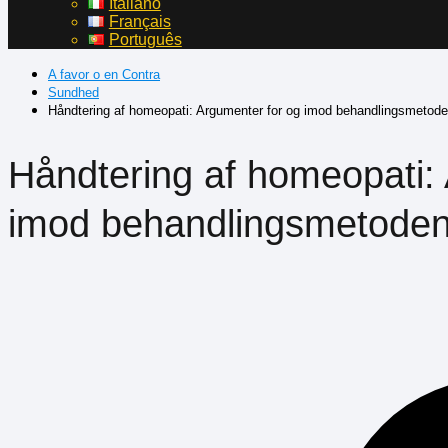
Italiano
Français
Português
A favor o en Contra
Sundhed
Håndtering af homeopati: Argumenter for og imod behandlingsmetod
Håndtering af homeopati:
imod behandlingsmetode