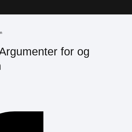
en
 Argumenter for og
n