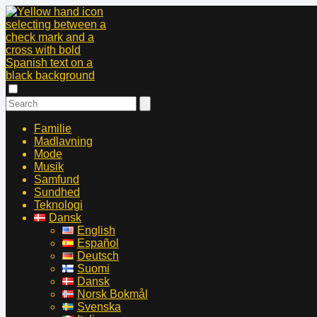
Familie
Madlavning
Mode
Musik
Samfund
Sundhed
Teknologi
Dansk
English
Español
Deutsch
Suomi
Dansk
Norsk Bokmål
Svenska