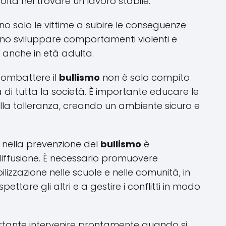
oltà nel trovare un lavoro stabile.
ono solo le vittime a subire le conseguenze
ono sviluppare comportamenti violenti e
e anche in età adulta.
combattere il
bullismo
non è solo compito
ma di tutta la società. È importante educare le
sulla tolleranza, creando un ambiente sicuro e
re nella prevenzione del
bullismo
è
iffusione. È necessario promuovere
izzazione nelle scuole e nelle comunità, in
ttare gli altri e a gestire i conflitti in modo
ortante intervenire prontamente quando si