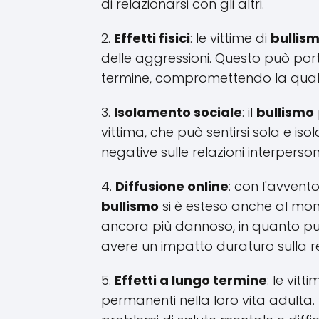
di relazionarsi con gli altri.
2.
Effetti fisici
: le vittime di
bullis
delle aggressioni. Questo può por
termine, compromettendo la qualit
3.
Isolamento sociale
: il
bullismo
vittima, che può sentirsi sola e i
negative sulle relazioni interperson
4.
Diffusione online
: con l'avvent
bullismo
si è esteso anche al mond
ancora più dannoso, in quanto p
avere un impatto duraturo sulla re
5.
Effetti a lungo termine
: le vitt
permanenti nella loro vita adulta.