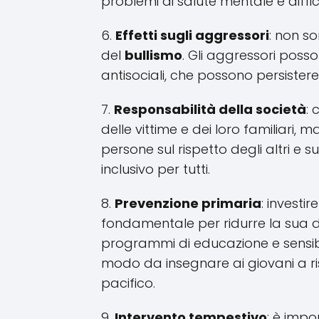
problemi di salute mentale e diffic
6.
Effetti sugli aggressori
: non s
del
bullismo
. Gli aggressori poss
antisociali, che possono persister
7.
Responsabilità della società
: 
delle vittime e dei loro familiari, 
persone sul rispetto degli altri e 
inclusivo per tutti.
8.
Prevenzione primaria
: investi
fondamentale per ridurre la sua d
programmi di educazione e sensibil
modo da insegnare ai giovani a rispe
pacifico.
9.
Intervento tempestivo
: è imp