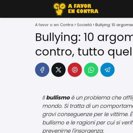
A favor o en Contra
Società
Bullying: 10 argome
Bullying: 10 argo
contro, tutto que
Il
bullismo
è un problema che afflig
mondo. Si tratta di un comporta
gravi conseguenze per le vittime. 
bullismo e le ragioni per cui si veri
prevenirne l'insorgenza.