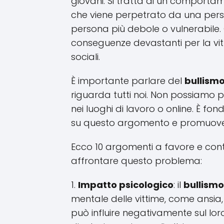
giovani. Si tratta di un comportam
che viene perpetrato da una perso
persona più debole o vulnerabile
conseguenze devastanti per la vitti
sociali.
È importante parlare del
bullism
riguarda tutti noi. Non possiamo p
nei luoghi di lavoro o online. È fo
su questo argomento e promuovere
Ecco 10 argomenti a favore e cont
affrontare questo problema:
1.
Impatto psicologico
: il
bullismo
mentale delle vittime, come ansia
può influire negativamente sul lo