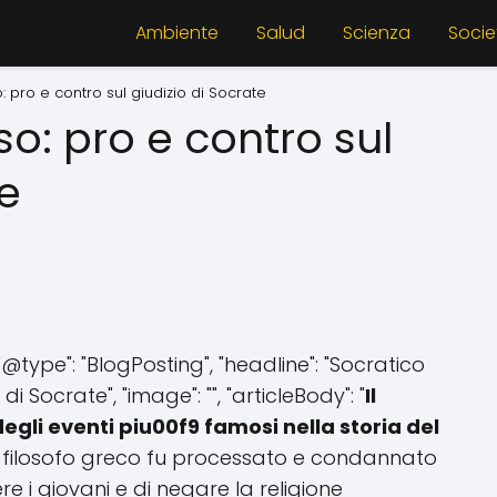
Ambiente
Salud
Scienza
Socie
 pro e contro sul giudizio di Socrate
o: pro e contro sul
te
"@type": "BlogPosting", "headline": "Socratico
i Socrate", "image": "", "articleBody": "
Il
gli eventi piu00f9 famosi nella storia del
 il filosofo greco fu processato e condannato
 i giovani e di negare la religione