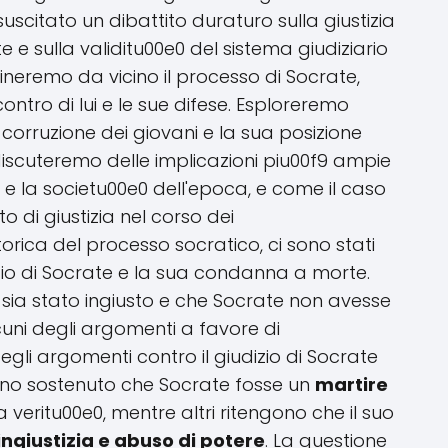
uscitato un dibattito duraturo sulla giustizia
e sulla validitu00e0 del sistema giudiziario
ineremo da vicino il processo di Socrate,
ntro di lui e le sue difese. Esploreremo
 corruzione dei giovani e la sua posizione
, discuteremo delle implicazioni piu00f9 ampie
a e la societu00e0 dell'epoca, e come il caso
o di giustizia nel corso dei
orica del processo socratico, ci sono stati
izio di Socrate e la sua condanna a morte.
 sia stato ingiusto e che Socrate non avesse
uni degli argomenti a favore di
egli argomenti contro il giudizio di Socrate
nno sostenuto che Socrate fosse un
martire
a veritu00e0, mentre altri ritengono che il suo
ingiustizia e abuso di potere
. La questione