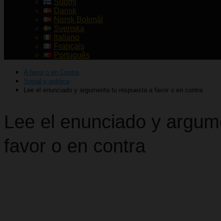
Suomi
Dansk
Norsk Bokmål
Svenska
Italiano
Français
Português
A favor o en Contra
Social y político
Lee el enunciado y argumenta tu respuesta a favor o en contra
Lee el enunciado y argum
favor o en contra