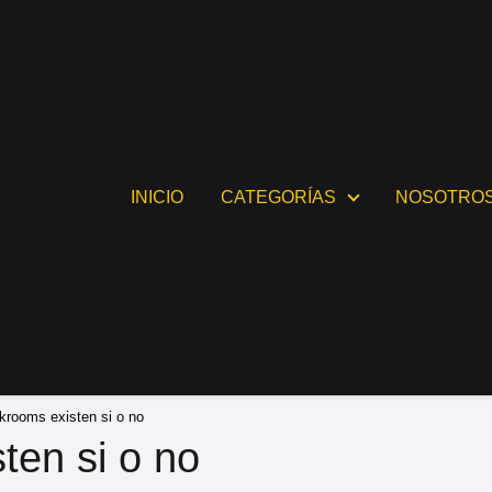
INICIO
CATEGORÍAS
NOSOTRO
krooms existen si o no
ten si o no