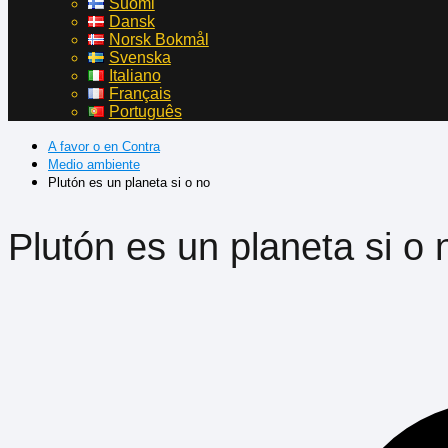
Suomi
Dansk
Norsk Bokmål
Svenska
Italiano
Français
Português
A favor o en Contra
Medio ambiente
Plutón es un planeta si o no
Plutón es un planeta si o 