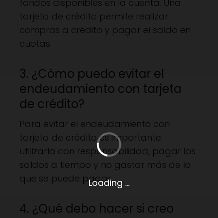
fondos disponibles en la cuenta. Una
tarjeta de crédito permite realizar
compras a crédito y pagar el saldo en
cuotas.
3. ¿Cómo puedo evitar el
endeudamiento con tarjeta
de crédito?
Para evitar el endeudamiento con
tarjeta de crédito es importante
utilizarla con responsabilidad, pagar los
saldos a tiempo y no gastar más de lo
que se puede pagar.
Loading ...
4. ¿Qué debo hacer si creo