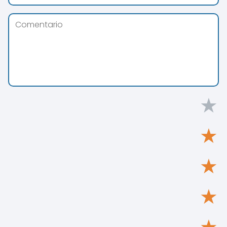
★
★
★
★
★