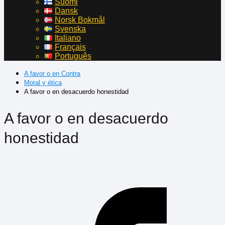
Suomi
Dansk
Norsk Bokmål
Svenska
Italiano
Français
Português
A favor o en Contra
Moral y ética
A favor o en desacuerdo honestidad
A favor o en desacuerdo
honestidad